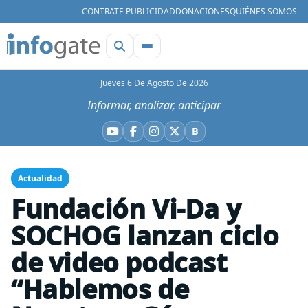
CONTRATE PUBLICIDAD
DONACIONES
QUIÉNES SOMOS
Jueves 6 De Agosto De 2026
Informar, analizar, anticipar
B
YouTube
Facebook
Instagram
X
Bluesky
Actualidad
Fundación Vi-Da y
SOCHOG lanzan ciclo
de video podcast
“Hablemos de