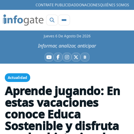
CONTRATE PUBLICIDAD
DONACIONES
QUIÉNES SOMOS
Jueves 6 De Agosto De 2026
Informar, analizar, anticipar
B
YouTube
Facebook
Instagram
X
Bluesky
Actualidad
Aprende jugando: En
estas vacaciones
conoce Educa
Sostenible y disfruta