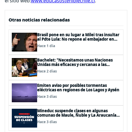
el sitio web:
www.educasosteniblechile.cl
.
Otras noticias relacionadas
Brasil pone en su lugar a Milei tras insultar
al Pdte Lula: No repone al embajador en
BBSS y rebaja la relación bilateral
Hace 1 día
Bachelet: "Necesitamos unas Naciones
Unidas más eficaces y cercanas a las
personas"
Hace 2 días
Emiten aviso por posibles tormentas
eléctricas en regiones de Los Lagos y Aysén
Hace 3 días
Mineduc suspende clases en algunas
comunas de Maule, Ñuble y La Araucanía
para este lunes
Hace 3 días