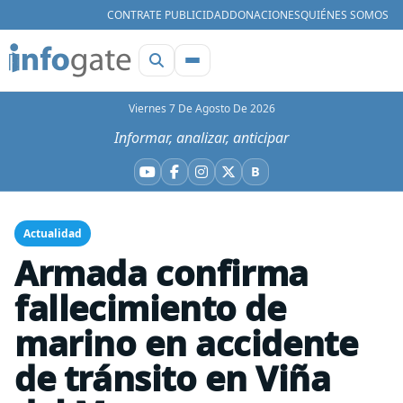
CONTRATE PUBLICIDAD
DONACIONES
QUIÉNES SOMOS
Viernes 7 De Agosto De 2026
Informar, analizar, anticipar
B
YouTube
Facebook
Instagram
X
Bluesky
Actualidad
Armada confirma
fallecimiento de
marino en accidente
de tránsito en Viña