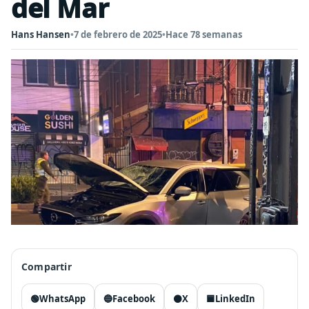
del Mar
Hans Hansen
•
7 de febrero de 2025
•
Hace 78 semanas
Compartir
🟢
WhatsApp
🔵
Facebook
⚫
X
🟦
LinkedIn