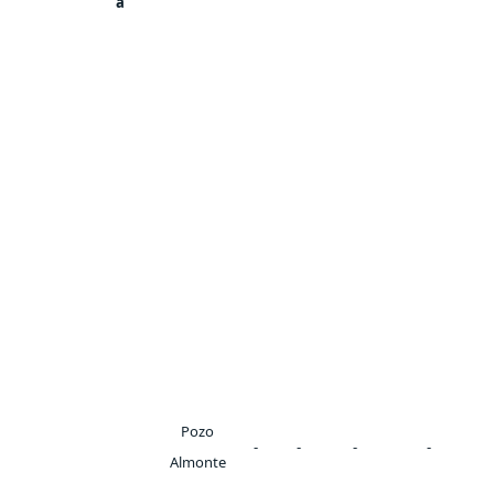
a
Pozo
-
-
-
-
Almonte