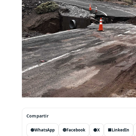
Compartir
🟢
WhatsApp
🔵
Facebook
⚫
X
🟦
LinkedIn