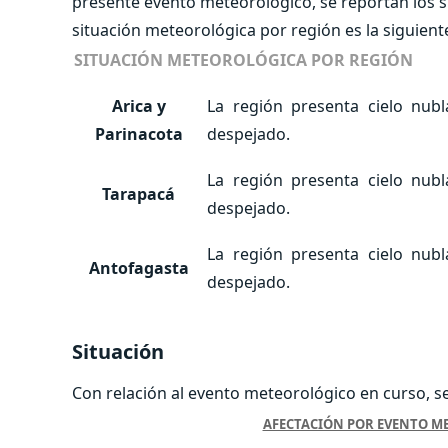
presente evento meteorológico, se reportan los 
situación meteorológica por región es la siguient
SITUACIÓN METEOROLÓGICA POR REGIÓN
Arica y
La región presenta cielo nub
Parinacota
despejado.
La región presenta cielo nub
Tarapacá
despejado.
La región presenta cielo nub
Antofagasta
despejado.
Situación
Con relación al evento meteorológico en curso, s
AFECTACIÓN POR EVENTO M