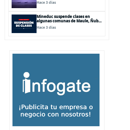
de Los Lagos y Aysén
Hace 3 días
Mineduc suspende clases en
algunas comunas de Maule, Ñuble
y La Araucanía para este lunes
Hace 3 días