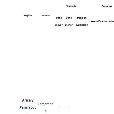
Viviendas
Personas
Región
Comuna
Daño
Daño
Daño en
Damnificadas
Alb
mayor
menor
evaluación
Arica y
Camarone
Parinacot
-
-
-
-
s