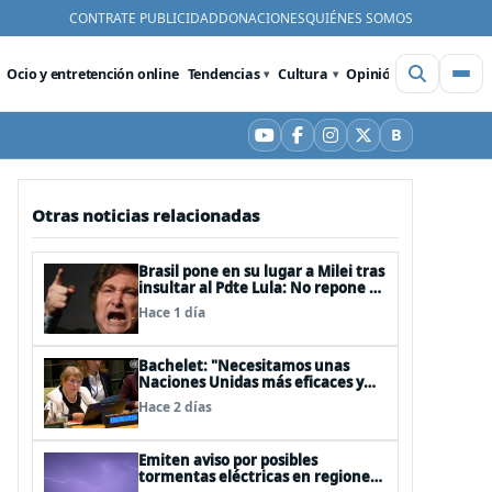
CONTRATE PUBLICIDAD
DONACIONES
QUIÉNES SOMOS
Ocio y entretención online
Tendencias
Cultura
Opinión
Videos
De
B
YouTube
Facebook
Instagram
X
Bluesky
Otras noticias relacionadas
Brasil pone en su lugar a Milei tras
insultar al Pdte Lula: No repone al
embajador en BBSS y rebaja la
Hace 1 día
relación bilateral
Bachelet: "Necesitamos unas
Naciones Unidas más eficaces y
cercanas a las personas"
Hace 2 días
Emiten aviso por posibles
tormentas eléctricas en regiones