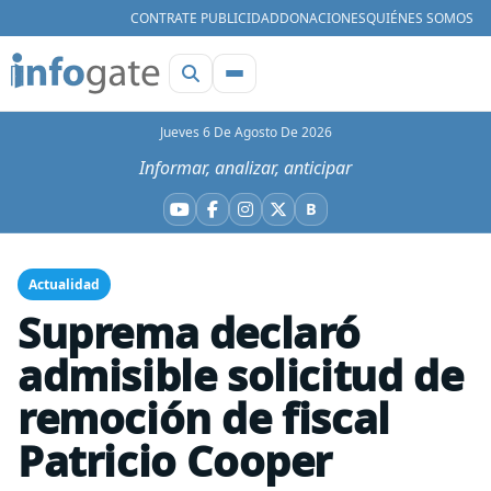
CONTRATE PUBLICIDAD
DONACIONES
QUIÉNES SOMOS
Jueves 6 De Agosto De 2026
Informar, analizar, anticipar
B
YouTube
Facebook
Instagram
X
Bluesky
Actualidad
Suprema declaró
admisible solicitud de
remoción de fiscal
Patricio Cooper