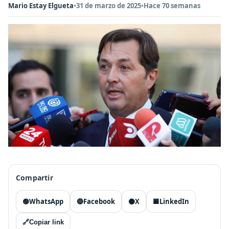
Mario Estay Elgueta
•
31 de marzo de 2025
•
Hace 70 semanas
Compartir
🟢
WhatsApp
🔵
Facebook
⚫
X
🟦
LinkedIn
🔗
Copiar link