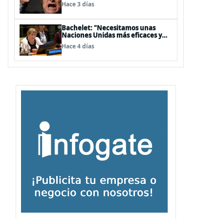
embajador en BBSS y rebaja la
Hace 3 días
relación bilateral
Bachelet: "Necesitamos unas
Naciones Unidas más eficaces y
cercanas a las personas"
Hace 4 días