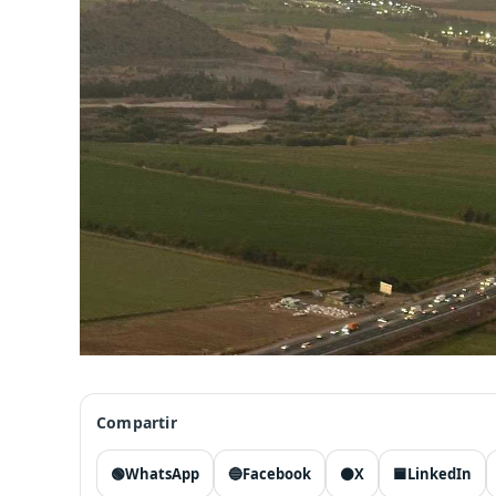
Compartir
🟢
WhatsApp
🔵
Facebook
⚫
X
🟦
LinkedIn