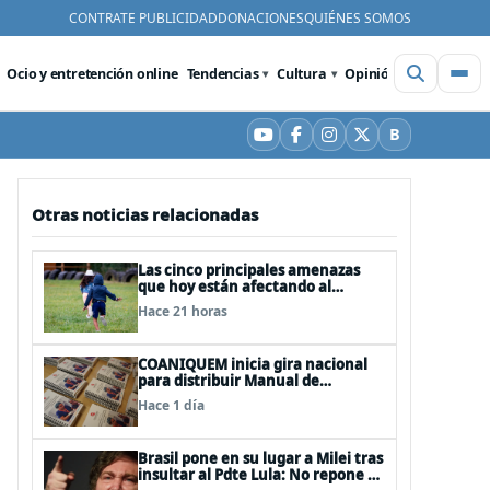
CONTRATE PUBLICIDAD
DONACIONES
QUIÉNES SOMOS
Ocio y entretención online
Tendencias
Cultura
Opinión
Videos
De
B
YouTube
Facebook
Instagram
X
Bluesky
Otras noticias relacionadas
Las cinco principales amenazas
que hoy están afectando al
desarrollo de los niños en Chile
Hace 21 horas
COANIQUEM inicia gira nacional
para distribuir Manual de
Quemaduras a profesionales de la
Hace 1 día
salud
Brasil pone en su lugar a Milei tras
insultar al Pdte Lula: No repone al