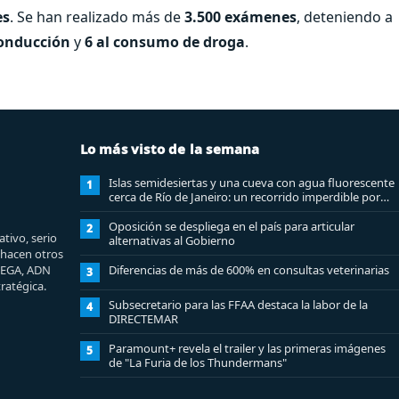
es
. Se han realizado más de
3.500 exámenes
, deteniendo a
conducción
y
6 al consumo de droga
.
Lo más visto de la semana
Islas semidesiertas y una cueva con agua fluorescente
1
cerca de Río de Janeiro: un recorrido imperdible por
Angra dos Reis
Oposición se despliega en el país para articular
2
tivo, serio
alternativas al Gobierno
e hacen otros
MEGA, ADN
Diferencias de más de 600% en consultas veterinarias
3
ratégica.
Subsecretario para las FFAA destaca la labor de la
4
DIRECTEMAR
Paramount+ revela el trailer y las primeras imágenes
5
de "La Furia de los Thundermans"