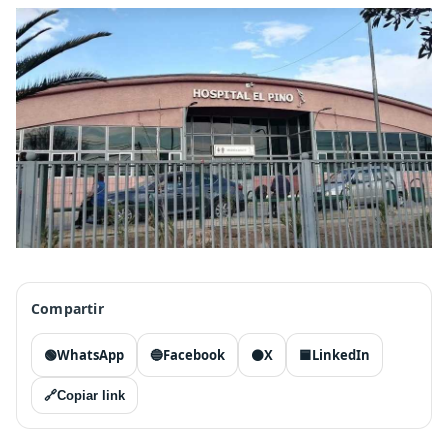
Compartir
🟢
WhatsApp
🔵
Facebook
⚫
X
🟦
LinkedIn
🔗
Copiar link