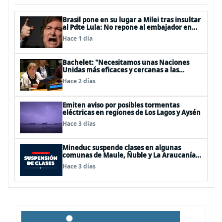
Brasil pone en su lugar a Milei tras insultar
al Pdte Lula: No repone al embajador en
BBSS y rebaja la relación bilateral
Hace 1 día
Bachelet: "Necesitamos unas Naciones
Unidas más eficaces y cercanas a las
personas"
Hace 2 días
Emiten aviso por posibles tormentas
eléctricas en regiones de Los Lagos y Aysén
Hace 3 días
Mineduc suspende clases en algunas
comunas de Maule, Ñuble y La Araucanía
para este lunes
Hace 3 días