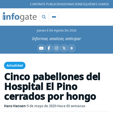
CONTRATE PUBLICIDAD
DONACIONES
QUIÉNES SOMOS
Jueves 6 De Agosto De 2026
Informar, analizar, anticipar
B
YouTube
Facebook
Instagram
X
Bluesky
Actualidad
Cinco pabellones del
Hospital El Pino
cerrados por hongo
Hans Hansen
•
5 de mayo de 2025
•
Hace 65 semanas