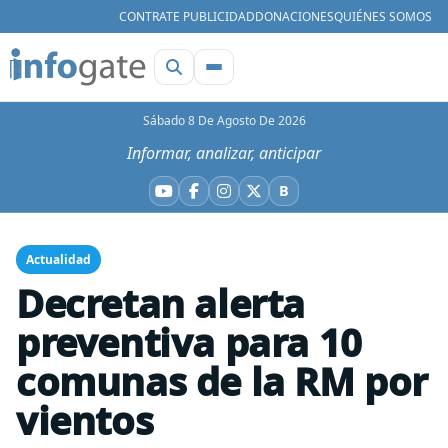
CONTRATE PUBLICIDAD
DONACIONES
QUIÉNES SOMOS
Sábado 8 De Agosto De 2026
Informar, analizar, anticipar
B
YouTube
Facebook
Instagram
X
Bluesky
Actualidad
Decretan alerta
preventiva para 10
comunas de la RM por
vientos