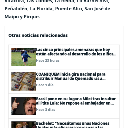
Vitacura, Las Condes, La Reina, Lo Barnechea,
Peñalolén, La Florida, Puente Alto, San José de
Maipo y Pirque.
Otras noticias relacionadas
Las cinco principales amenazas que hoy
están afectando al desarrollo de los niños
en Chile
Hace 23 horas
COANIQUEM inicia gira nacional para
distribuir Manual de Quemaduras a
profesionales de la salud
Hace 1 día
Brasil pone en su lugar a Milei tras insultar
al Pdte Lula: No repone al embajador en
BBSS y rebaja la relación bilateral
Hace 3 días
Bachelet: "Necesitamos unas Naciones
Unidas más eficaces y cercanas a las