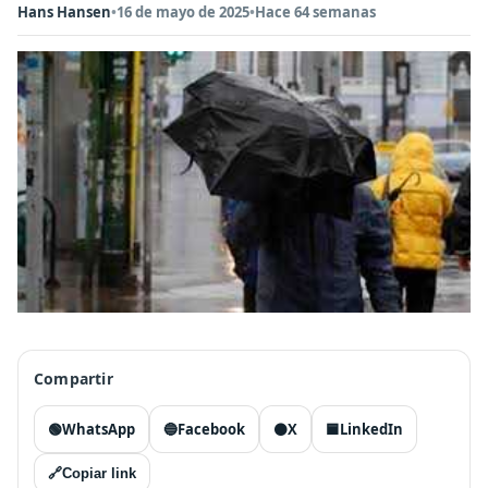
Hans Hansen
•
16 de mayo de 2025
•
Hace 64 semanas
Compartir
🟢
WhatsApp
🔵
Facebook
⚫
X
🟦
LinkedIn
🔗
Copiar link