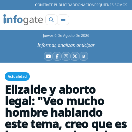
CONTRATE PUBLICIDAD
DONACIONES
QUIÉNES SOMOS
Jueves 6 De Agosto De 2026
Informar, analizar, anticipar
B
YouTube
Facebook
Instagram
X
Bluesky
Actualidad
Elizalde y aborto
legal: "Veo mucho
hombre hablando
este tema, creo que es