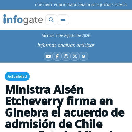
CONTRATE PUBLICIDAD
DONACIONES
QUIÉNES SOMOS
Viernes 7 De Agosto De 2026
Informar, analizar, anticipar
B
YouTube
Facebook
Instagram
X
Bluesky
Actualidad
Ministra Aisén
Etcheverry firma en
Ginebra el acuerdo de
admisión de Chile