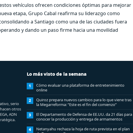
estos vehículos ofrecen condiciones óptimas para mejorar
a nueva etapa, Grupo Cabal reafirma su liderazgo como
 consolidando a Santiago como una de las ciudades fuera
operando y dando un paso firme hacia una movilidad
Lo más visto de la semana
Cómo evaluar una plataforma de entretenimiento
1
online
Quiroz prepara nuevos cambios para lo que viene tras
2
tivo, serio
la Megarreforma: “Este es el fin del comienzo”
e hacen otros
MEGA, ADN
El Departamento de Defensa de EE.UU. da 21 días para
3
conocer la producción y entrega de armamentos
ratégica.
Netanyahu rechaza la hoja de ruta prevista en el plan
4