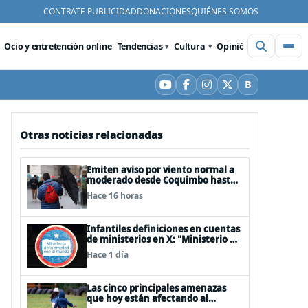
CONTRATE PUBLICIDAD
DONACIONES
QUIÉNES SOMOS
Ocio y entretención online
Tendencias
Cultura
Opinión
Videos
De
B
YouTube
Facebook
Instagram
X
Bluesky
Otras noticias relacionadas
Emiten aviso por viento normal a
moderado desde Coquimbo hasta
Los Lagos
Hace 16 horas
Infantiles definiciones en cuentas
de ministerios en X: "Ministerio de
Cuidar la Plata", "Ministerio de la
Hace 1 día
amistad..."
Las cinco principales amenazas
que hoy están afectando al