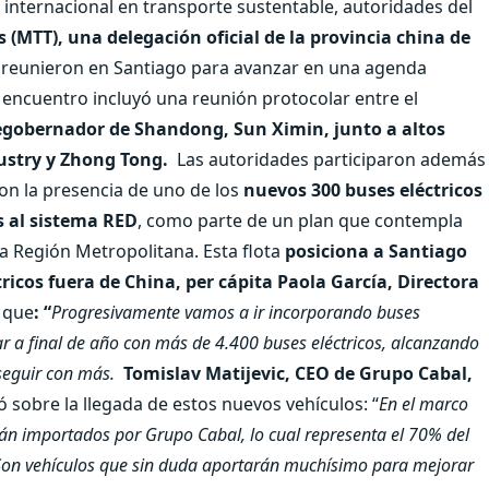
 internacional en transporte sustentable, autoridades del
(MTT), una delegación oficial de la provincia china de
 reunieron en Santiago para avanzar en una agenda
 encuentro incluyó una reunión protocolar entre el
icegobernador de Shandong, Sun Ximin, junto a altos
ustry y Zhong Tong.
Las autoridades participaron además
con la presencia de uno de los
nuevos 300 buses eléctricos
 al sistema RED
, como parte de un plan que contempla
la Región Metropolitana. Esta flota
posiciona a Santiago
ricos fuera de China, per cápita
Paola García, Directora
 que
: “
Progresivamente vamos a ir incorporando buses
gar a final de año con más de 4.400 buses eléctricos, alcanzando
seguir con más.
Tomislav Matijevic, CEO de Grupo Cabal,
 sobre la llegada de estos nuevos vehículos: “
En el marco
erán importados por Grupo Cabal, lo cual representa el 70% del
Son vehículos que sin duda aportarán muchísimo para mejorar