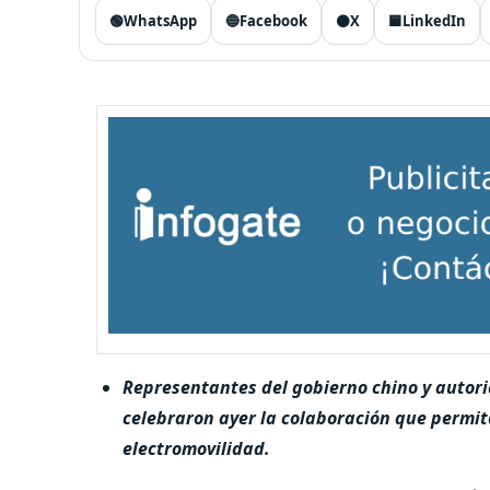
🟢
WhatsApp
🔵
Facebook
⚫
X
🟦
LinkedIn
Representantes del gobierno chino y autori
celebraron ayer la colaboración que permit
electromovilidad.