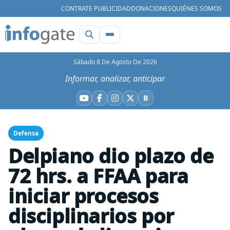
CONTRATE PUBLICIDAD
DONACIONES
QUIÉNES SOMOS
Sábado 8 De Agosto De 2026
Informar, analizar, anticipar
B
YouTube
Facebook
Instagram
X
Bluesky
Defensa
Delpiano dio plazo de
72 hrs. a FFAA para
iniciar procesos
disciplinarios por