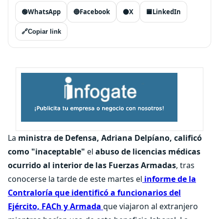
🟢
WhatsApp
🔵
Facebook
⚫
X
🟦
LinkedIn
🔗
Copiar link
La
ministra de Defensa, Adriana Delpíano, calificó
como "inaceptable"
el
abuso de licencias médicas
ocurrido al interior de las Fuerzas Armadas
, tras
conocerse la tarde de este martes el
informe de la
Contraloría que identificó a funcionarios del
Ejército, FACh y Armada
que viajaron al extranjero