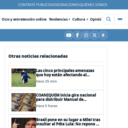
CONTRATE PUBLICIDAD
DONACIONES
QUIÉNES SOMOS
Ocio y entretención online
Tendencias
Cultura
Opinión
Videos
De
B
YouTube
Facebook
Instagram
X
Bluesky
Otras noticias relacionadas
Las cinco principales amenazas
que hoy están afectando al
desarrollo de los niños en Chile
Hace 35 min
COANIQUEM inicia gira nacional
para distribuir Manual de
Quemaduras a profesionales de la
Hace 5 horas
salud
Brasil pone en su lugar a Milei tras
insultar al Pdte Lula: No repone al