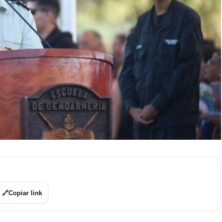
🔗
Copiar link