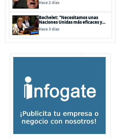
embajador en BBSS y rebaja la
Hace 2 días
relación bilateral
Bachelet: "Necesitamos unas
Naciones Unidas más eficaces y
cercanas a las personas"
Hace 3 días