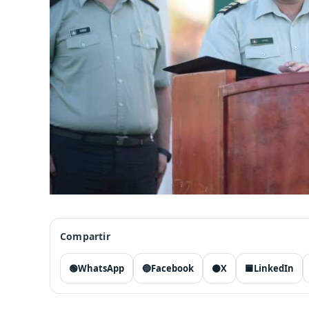
Compartir
🟢
WhatsApp
🔵
Facebook
⚫
X
🟦
LinkedIn