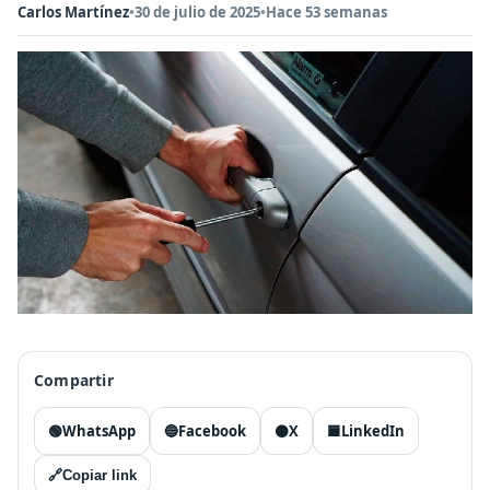
Carlos Martínez
•
30 de julio de 2025
•
Hace 53 semanas
Compartir
🟢
WhatsApp
🔵
Facebook
⚫
X
🟦
LinkedIn
🔗
Copiar link