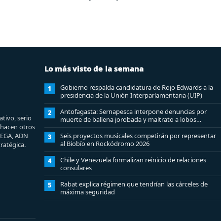
Lo más visto de la semana
Gobierno respalda candidatura de Rojo Edwards a la
1
presidencia de la Unión Interparlamentaria (UIP)
Antofagasta: Sernapesca interpone denuncias por
2
tivo, serio
muerte de ballena jorobada y maltrato a lobos
e hacen otros
marinos
MEGA, ADN
Seis proyectos musicales competirán por representar
3
al Biobío en Rockódromo 2026
ratégica.
Chile y Venezuela formalizan reinicio de relaciones
4
consulares
Rabat explica régimen que tendrían las cárceles de
5
máxima seguridad