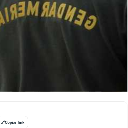
🔗
Copiar link