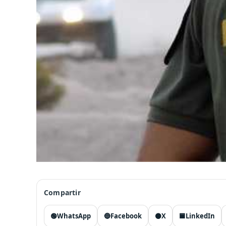
Compartir
🟢
WhatsApp
🔵
Facebook
⚫
X
🟦
LinkedIn