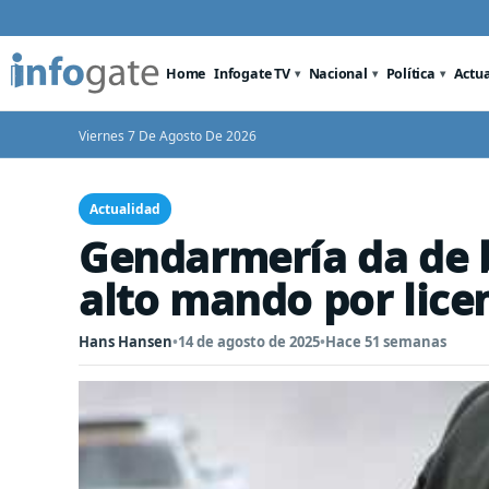
Home
Infogate TV
Nacional
Política
Actu
Viernes 7 De Agosto De 2026
Actualidad
Gendarmería da de 
alto mando por lice
Hans Hansen
•
14 de agosto de 2025
•
Hace 51 semanas