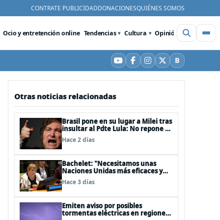
CONTRATE PUBLICIDAD
DONACIONES
QUIÉNES SOMOS
Ocio y entretención online
Tendencias
Cultura
Opinión
Videos
De
B
YouTube
Facebook
Instagram
X
Bluesky
Otras noticias relacionadas
Brasil pone en su lugar a Milei tras
insultar al Pdte Lula: No repone al
embajador en BBSS y rebaja la
Hace 2 días
relación bilateral
Bachelet: "Necesitamos unas
Naciones Unidas más eficaces y
cercanas a las personas"
Hace 3 días
Emiten aviso por posibles
tormentas eléctricas en regiones