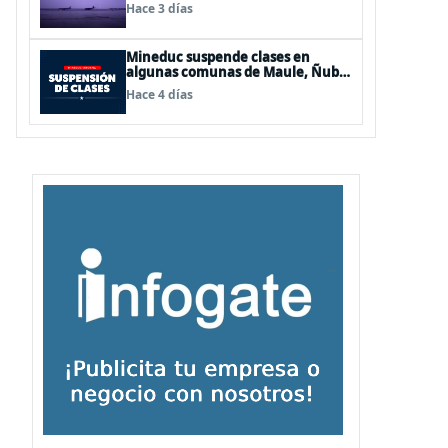
de Los Lagos y Aysén
Hace 3 días
Mineduc suspende clases en
algunas comunas de Maule, Ñuble
y La Araucanía para este lunes
Hace 4 días