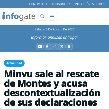
CONTRATE PUBLICIDAD
DONACIONES
QUIÉNES SOMOS
Sábado 8 De Agosto De 2026
Informar, analizar, anticipar
B
YouTube
Facebook
Instagram
X
Bluesky
Actualidad
Minvu sale al rescate
de Montes y acusa
descontextualización
de sus declaraciones