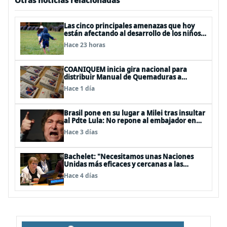
Otras noticias relacionadas
Las cinco principales amenazas que hoy
están afectando al desarrollo de los niños
en Chile
Hace 23 horas
COANIQUEM inicia gira nacional para
distribuir Manual de Quemaduras a
profesionales de la salud
Hace 1 día
Brasil pone en su lugar a Milei tras insultar
al Pdte Lula: No repone al embajador en
BBSS y rebaja la relación bilateral
Hace 3 días
Bachelet: "Necesitamos unas Naciones
Unidas más eficaces y cercanas a las
personas"
Hace 4 días