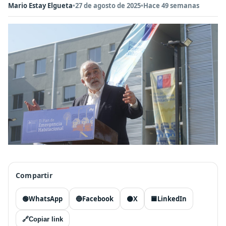
Mario Estay Elgueta
•
27 de agosto de 2025
•
Hace 49 semanas
Compartir
🟢
WhatsApp
🔵
Facebook
⚫
X
🟦
LinkedIn
🔗
Copiar link