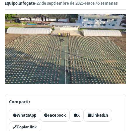
Equipo Infogate
•
27 de septiembre de 2025
•
Hace 45 semanas
Compartir
🟢
WhatsApp
🔵
Facebook
⚫
X
🟦
LinkedIn
🔗
Copiar link