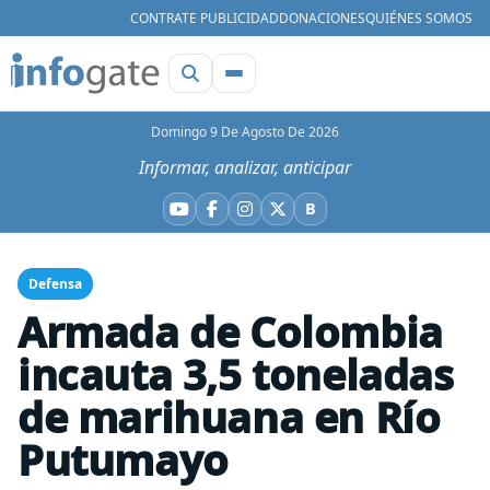
CONTRATE PUBLICIDAD
DONACIONES
QUIÉNES SOMOS
Domingo 9 De Agosto De 2026
Informar, analizar, anticipar
B
YouTube
Facebook
Instagram
X
Bluesky
Defensa
Armada de Colombia
incauta 3,5 toneladas
de marihuana en Río
Putumayo