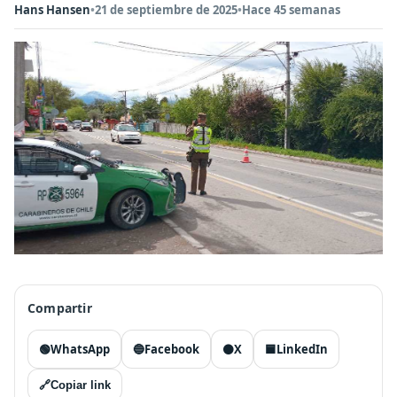
Hans Hansen
•
21 de septiembre de 2025
•
Hace 45 semanas
Compartir
🟢
WhatsApp
🔵
Facebook
⚫
X
🟦
LinkedIn
🔗
Copiar link