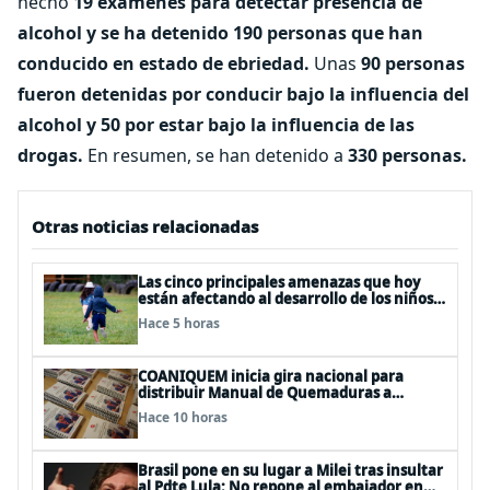
hecho
19 exámenes para detectar presencia de
alcohol y se ha detenido 190 personas que han
conducido en estado de ebriedad.
Unas
90 personas
fueron detenidas por conducir bajo la influencia del
alcohol y 50 por estar bajo la influencia de las
drogas.
En resumen, se han detenido a
330 personas.
Otras noticias relacionadas
Las cinco principales amenazas que hoy
están afectando al desarrollo de los niños
en Chile
Hace 5 horas
COANIQUEM inicia gira nacional para
distribuir Manual de Quemaduras a
profesionales de la salud
Hace 10 horas
Brasil pone en su lugar a Milei tras insultar
al Pdte Lula: No repone al embajador en