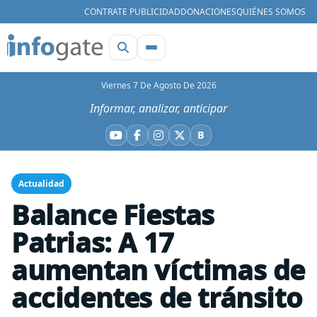
CONTRATE PUBLICIDAD
DONACIONES
QUIÉNES SOMOS
Viernes 7 De Agosto De 2026
Informar, analizar, anticipar
B
YouTube
Facebook
Instagram
X
Bluesky
Actualidad
Balance Fiestas
Patrias: A 17
aumentan víctimas de
accidentes de tránsito