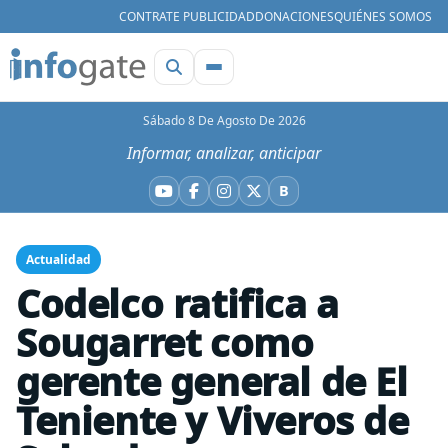
CONTRATE PUBLICIDAD
DONACIONES
QUIÉNES SOMOS
Sábado 8 De Agosto De 2026
Informar, analizar, anticipar
B
YouTube
Facebook
Instagram
X
Bluesky
Actualidad
Codelco ratifica a
Sougarret como
gerente general de El
Teniente y Viveros de