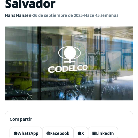
Salvador
Hans Hansen
•
26 de septiembre de 2025
•
Hace 45 semanas
Compartir
🟢
WhatsApp
🔵
Facebook
⚫
X
🟦
LinkedIn