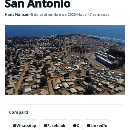
San Antonio
Hans Hansen
•
5 de septiembre de 2025
•
Hace 47 semanas
Compartir
🟢
WhatsApp
🔵
Facebook
⚫
X
🟦
LinkedIn