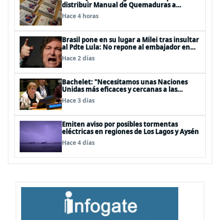
distribuir Manual de Quemaduras a
profesionales de la salud
Hace 4 horas
Brasil pone en su lugar a Milei tras insultar
al Pdte Lula: No repone al embajador en
BBSS y rebaja la relación bilateral
Hace 2 días
Bachelet: "Necesitamos unas Naciones
Unidas más eficaces y cercanas a las
personas"
Hace 3 días
Emiten aviso por posibles tormentas
eléctricas en regiones de Los Lagos y Aysén
Hace 4 días