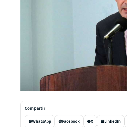
Compartir
🟢
WhatsApp
🔵
Facebook
⚫
X
🟦
LinkedIn