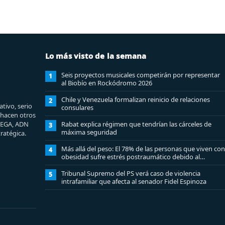
Lo más visto de la semana
Seis proyectos musicales competirán por representar
1
al Biobío en Rockódromo 2026
Chile y Venezuela formalizan reinicio de relaciones
2
tivo, serio
consulares
e hacen otros
MEGA, ADN
Rabat explica régimen que tendrían las cárceles de
3
máxima seguridad
ratégica.
Más allá del peso: El 78% de las personas que viven con
4
obesidad sufre estrés postraumático debido al
estigma
Tribunal Supremo del PS verá caso de violencia
5
intrafamiliar que afecta al senador Fidel Espinoza