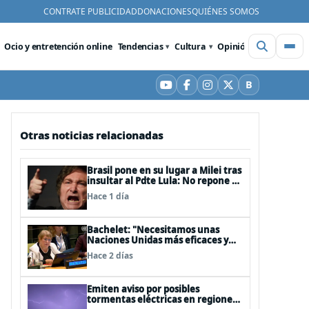
CONTRATE PUBLICIDAD
DONACIONES
QUIÉNES SOMOS
Ocio y entretención online
Tendencias
Cultura
Opinión
Videos
De
B
YouTube
Facebook
Instagram
X
Bluesky
Otras noticias relacionadas
Brasil pone en su lugar a Milei tras
insultar al Pdte Lula: No repone al
embajador en BBSS y rebaja la
Hace 1 día
relación bilateral
Bachelet: "Necesitamos unas
Naciones Unidas más eficaces y
cercanas a las personas"
Hace 2 días
Emiten aviso por posibles
tormentas eléctricas en regiones