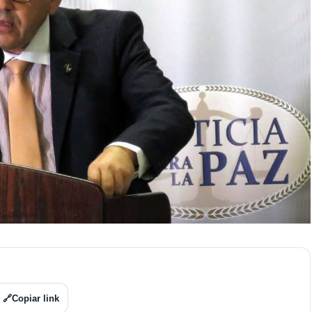
🔗
Copiar link