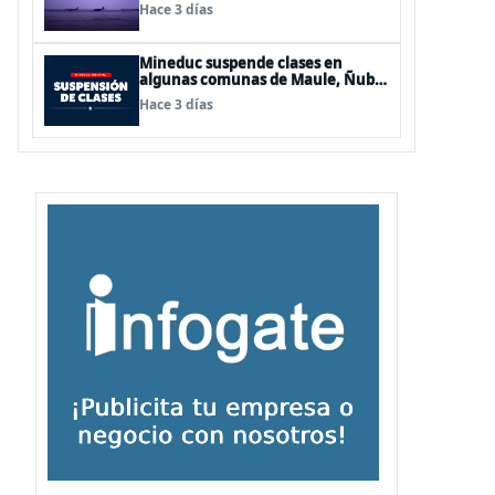
de Los Lagos y Aysén
Hace 3 días
Mineduc suspende clases en
algunas comunas de Maule, Ñuble
y La Araucanía para este lunes
Hace 3 días