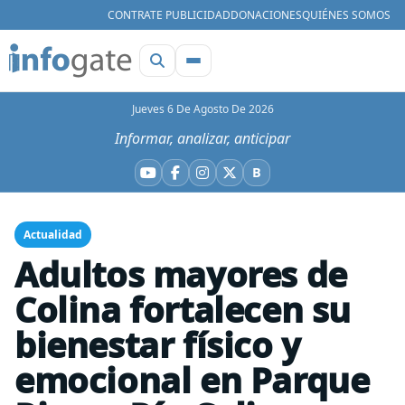
CONTRATE PUBLICIDAD
DONACIONES
QUIÉNES SOMOS
Jueves 6 De Agosto De 2026
Informar, analizar, anticipar
B
YouTube
Facebook
Instagram
X
Bluesky
Actualidad
Adultos mayores de
Colina fortalecen su
bienestar físico y
emocional en Parque