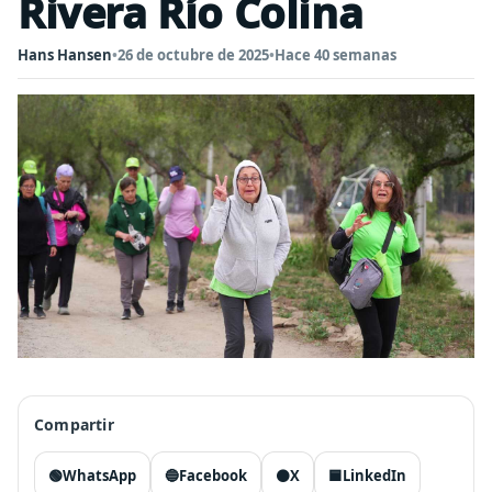
Rivera Río Colina
Hans Hansen
•
26 de octubre de 2025
•
Hace 40 semanas
Compartir
🟢
WhatsApp
🔵
Facebook
⚫
X
🟦
LinkedIn