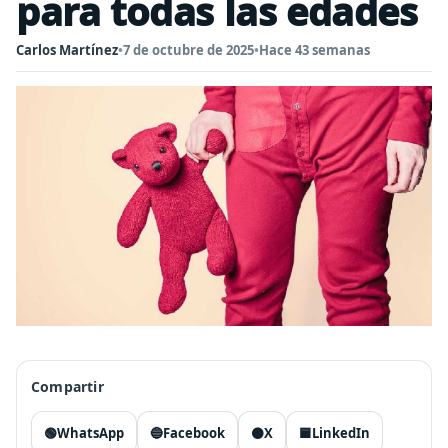
para todas las edades
Carlos Martínez
•
7 de octubre de 2025
•
Hace 43 semanas
Compartir
🟢
WhatsApp
🔵
Facebook
⚫
X
🟦
LinkedIn