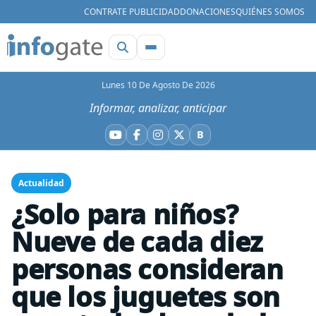
CONTRATE PUBLICIDAD
DONACIONES
QUIÉNES SOMOS
Lunes 10 De Agosto De 2026
Informar, analizar, anticipar
B
YouTube
Facebook
Instagram
X
Bluesky
Actualidad
¿Solo para niños?
Nueve de cada diez
personas consideran
que los juguetes son