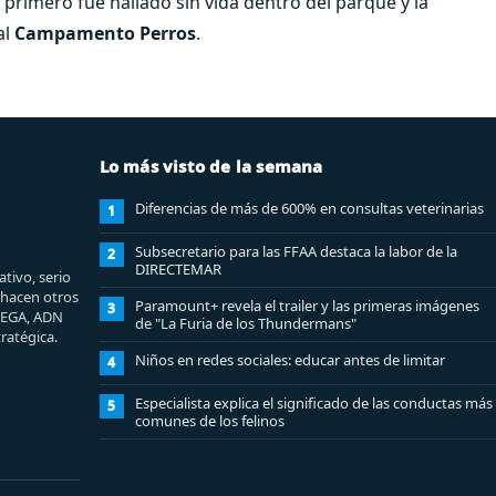
 primero fue hallado sin vida dentro del parque y la
al
Campamento Perros
.
Lo más visto de la semana
Diferencias de más de 600% en consultas veterinarias
1
Subsecretario para las FFAA destaca la labor de la
2
DIRECTEMAR
tivo, serio
e hacen otros
Paramount+ revela el trailer y las primeras imágenes
3
MEGA, ADN
de "La Furia de los Thundermans"
ratégica.
Niños en redes sociales: educar antes de limitar
4
Especialista explica el significado de las conductas más
5
comunes de los felinos