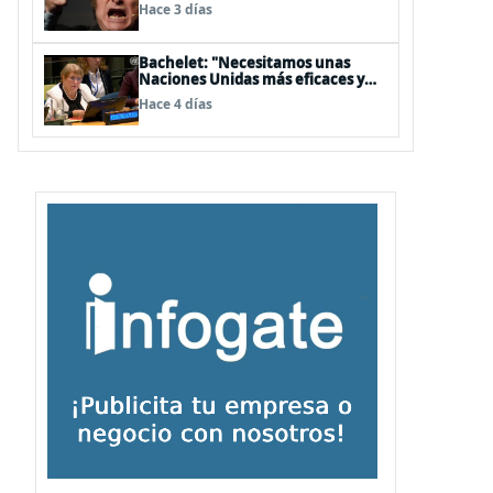
embajador en BBSS y rebaja la
Hace 3 días
relación bilateral
Bachelet: "Necesitamos unas
Naciones Unidas más eficaces y
cercanas a las personas"
Hace 4 días