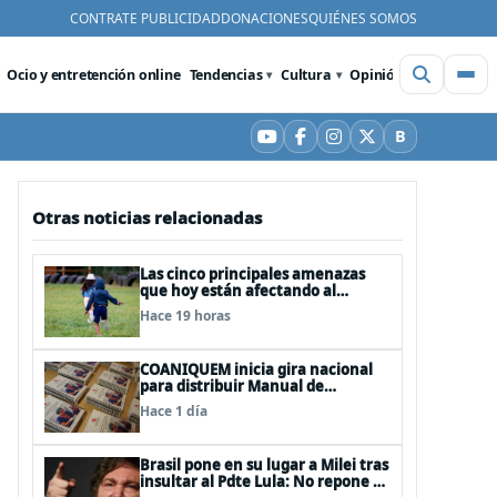
CONTRATE PUBLICIDAD
DONACIONES
QUIÉNES SOMOS
Ocio y entretención online
Tendencias
Cultura
Opinión
Videos
De
B
YouTube
Facebook
Instagram
X
Bluesky
Otras noticias relacionadas
Las cinco principales amenazas
que hoy están afectando al
desarrollo de los niños en Chile
Hace 19 horas
COANIQUEM inicia gira nacional
para distribuir Manual de
Quemaduras a profesionales de la
Hace 1 día
salud
Brasil pone en su lugar a Milei tras
insultar al Pdte Lula: No repone al