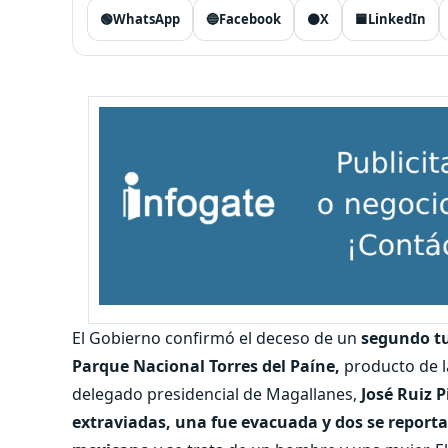
🟢
WhatsApp
🔵
Facebook
⚫
X
🟦
LinkedIn
El Gobierno confirmó el deceso de un
segundo tu
Parque Nacional Torres del Paíne,
producto de la
delegado presidencial de Magallanes,
José Ruiz P
extraviadas, una fue evacuada y dos se reportan