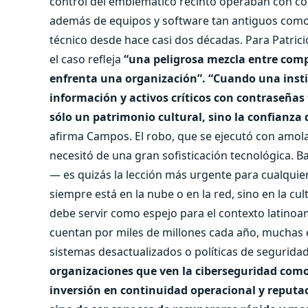
control del emblemático recinto operaban con c
además de equipos y software tan antiguos como
técnico desde hace casi dos décadas. Para Patrici
el caso refleja
“una peligrosa mezcla entre comp
enfrenta una organización”.
“Cuando una insti
información y activos críticos con contraseñas 
sólo un patrimonio cultural, sino la confianza
afirma Campos. El robo, que se ejecutó con amola
necesitó de una gran sofisticación tecnológica. B
— es quizás la lección más urgente para cualquier 
siempre está en la nube o en la red, sino en la cu
debe servir como espejo para el contexto latinoa
cuentan por miles de millones cada año, muchas
sistemas desactualizados o políticas de segurida
organizaciones que ven la ciberseguridad com
inversión en continuidad operacional y reputaci