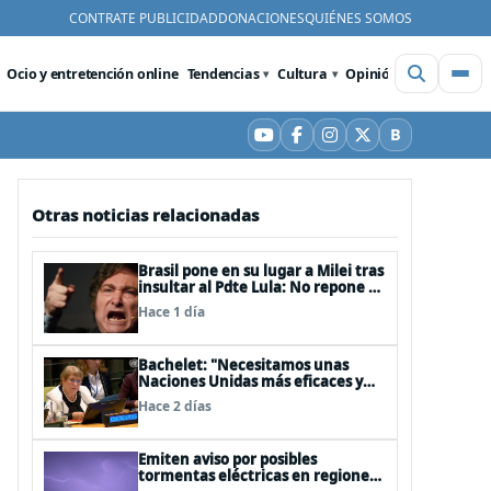
CONTRATE PUBLICIDAD
DONACIONES
QUIÉNES SOMOS
Ocio y entretención online
Tendencias
Cultura
Opinión
Videos
De
B
YouTube
Facebook
Instagram
X
Bluesky
Otras noticias relacionadas
Brasil pone en su lugar a Milei tras
insultar al Pdte Lula: No repone al
embajador en BBSS y rebaja la
Hace 1 día
relación bilateral
Bachelet: "Necesitamos unas
Naciones Unidas más eficaces y
cercanas a las personas"
Hace 2 días
Emiten aviso por posibles
tormentas eléctricas en regiones