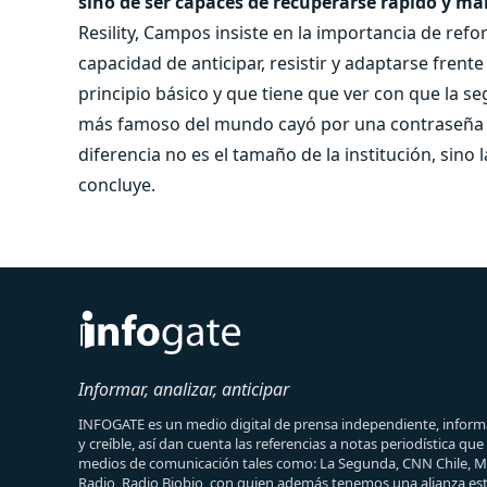
sino de ser capaces de recuperarse rápido y ma
Resility, Campos insiste en la importancia de refor
capacidad de anticipar, resistir y adaptarse frente
principio básico y que tiene que ver con que la se
más famoso del mundo cayó por una contraseña déb
diferencia no es el tamaño de la institución, sino
concluye.
Informar, analizar, anticipar
INFOGATE es un medio digital de prensa independiente, informa
y creíble, así dan cuenta las referencias a notas periodística qu
medios de comunicación tales como: La Segunda, CNN Chile, 
Radio, Radio Biobio, con quien además tenemos una alianza est