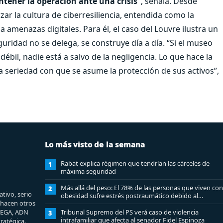
ntener la operación ante una crisis”
, señala. Desde
zar la cultura de ciberresiliencia, entendida como la
 a amenazas digitales. Para él, el caso del Louvre ilustra un
guridad no se delega, se construye día a día. “Si el museo
il, nadie está a salvo de la negligencia. Lo que hace la
 la seriedad con que se asume la protección de sus activos”,
Lo más visto de la semana
Rabat explica régimen que tendrían las cárceles de
1
máxima seguridad
Más allá del peso: El 78% de las personas que viven con
2
tivo, serio
obesidad sufre estrés postraumático debido al
e hacen otros
estigma
MEGA, ADN
Tribunal Supremo del PS verá caso de violencia
3
intrafamiliar que afecta al senador Fidel Espinoza
ratégica.