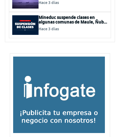
de Los Lagos y Aysén
Hace 3 días
Mineduc suspende clases en
algunas comunas de Maule, Ñuble
y La Araucanía para este lunes
Hace 3 días