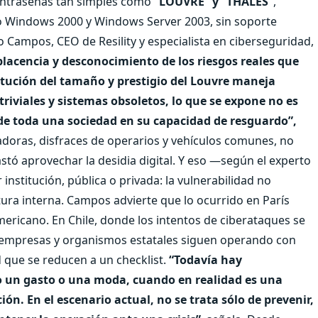
ontraseñas tan simples como
“LOUVRE” y “THALES”
,
 Windows 2000 y Windows Server 2003, sin soporte
o Campos, CEO de Resility y especialista en ciberseguridad,
lacencia y desconocimiento de los riesgos reales que
tución del tamaño y prestigio del Louvre maneja
triviales y sistemas obsoletos, lo que se expone no es
 de toda una sociedad en su capacidad de resguardo”,
doras, disfraces de operarios y vehículos comunes, no
astó aprovechar la desidia digital. Y eso —según el experto
institución, pública o privada: la vulnerabilidad no
ltura interna. Campos advierte que lo ocurrido en París
mericano. En Chile, donde los intentos de ciberataques se
 empresas y organismos estatales siguen operando con
d que se reducen a un checklist.
“Todavía hay
o un gasto o una moda, cuando en realidad es una
ón. En el escenario actual, no se trata sólo de prevenir,