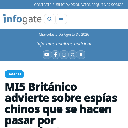
CONTRATE PUBLICIDAD
DONACIONES
QUIÉNES SOMOS
Miércoles 5 De Agosto De 2026
Informar, analizar, anticipar
B
YouTube
Facebook
Instagram
X
Bluesky
Defensa
MI5 Británico
advierte sobre espías
chinos que se hacen
pasar por