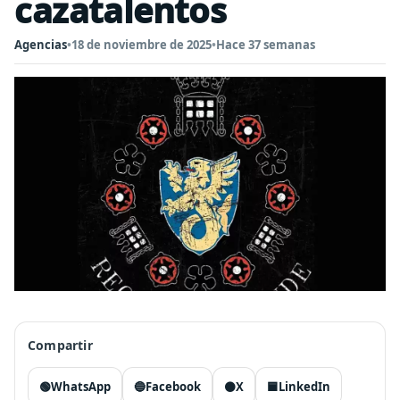
cazatalentos
Agencias
•
18 de noviembre de 2025
•
Hace 37 semanas
Compartir
🟢
WhatsApp
🔵
Facebook
⚫
X
🟦
LinkedIn