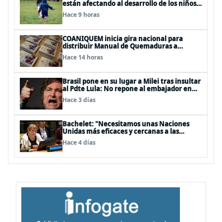
están afectando al desarrollo de los niños
en Chile
Hace 9 horas
COANIQUEM inicia gira nacional para
distribuir Manual de Quemaduras a
profesionales de la salud
Hace 14 horas
Brasil pone en su lugar a Milei tras insultar
al Pdte Lula: No repone al embajador en
BBSS y rebaja la relación bilateral
Hace 3 días
Bachelet: "Necesitamos unas Naciones
Unidas más eficaces y cercanas a las
personas"
Hace 4 días