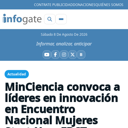
CONTRATE PUBLICIDAD
DONACIONES
QUIÉNES SOMOS
Sábado 8 De Agosto De 2026
Informar, analizar, anticipar
B
YouTube
Facebook
Instagram
X
Bluesky
Actualidad
MinCiencia convoca a
líderes en innovación
en Encuentro
Nacional Mujeres