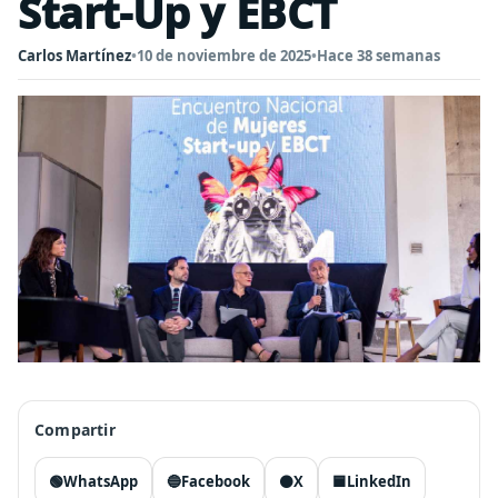
Start-Up y EBCT
Carlos Martínez
•
10 de noviembre de 2025
•
Hace 38 semanas
Compartir
🟢
WhatsApp
🔵
Facebook
⚫
X
🟦
LinkedIn