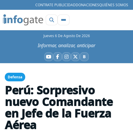
CONTRATE PUBLICIDAD
DONACIONES
QUIÉNES SOMOS
Jueves 6 De Agosto De 2026
Informar, analizar, anticipar
B
YouTube
Facebook
Instagram
X
Bluesky
Defensa
Perú: Sorpresivo
nuevo Comandante
en Jefe de la Fuerza
Aérea