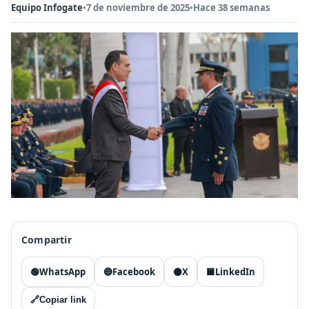
Equipo Infogate
•
7 de noviembre de 2025
•
Hace 38 semanas
Compartir
🟢
WhatsApp
🔵
Facebook
⚫
X
🟦
LinkedIn
🔗
Copiar link