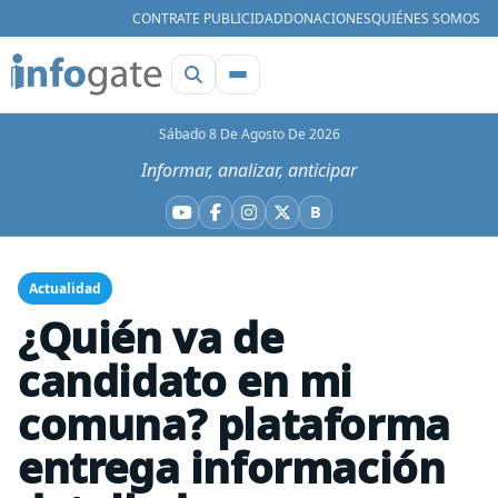
CONTRATE PUBLICIDAD
DONACIONES
QUIÉNES SOMOS
Sábado 8 De Agosto De 2026
Informar, analizar, anticipar
B
YouTube
Facebook
Instagram
X
Bluesky
Actualidad
¿Quién va de
candidato en mi
comuna? plataforma
entrega información