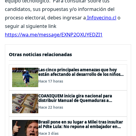
equipo tecnológico.
Para consultar sobre tus
candidatos, sus propuestas y/o información del
proceso electoral, debes ingresar a
Infovecino.cl
o
seguir al siguiente link
https://wa.me/message/EXNP2QXUYEDZI1
Otras noticias relacionadas
Las cinco principales amenazas que hoy
están afectando al desarrollo de los niños
en Chile
Hace 17 horas
COANIQUEM inicia gira nacional para
distribuir Manual de Quemaduras a
profesionales de la salud
Hace 22 horas
Brasil pone en su lugar a Milei tras insultar
al Pdte Lula: No repone al embajador en
BBSS y rebaja la relación bilateral
Hace 3 días