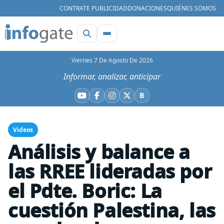
CONTRATE PUBLICIDAD
DONACIONES
QUIÉNES SOMOS
Viernes 7 De Agosto De 2026
Informar, analizar, anticipar
B
YouTube
Facebook
Instagram
X
Bluesky
Videos
Análisis y balance a
las RREE lideradas por
el Pdte. Boric: La
cuestión Palestina, las