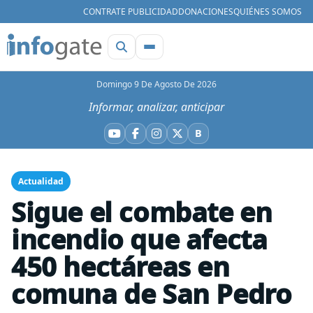
CONTRATE PUBLICIDAD
DONACIONES
QUIÉNES SOMOS
Domingo 9 De Agosto De 2026
Informar, analizar, anticipar
B
YouTube
Facebook
Instagram
X
Bluesky
Actualidad
Sigue el combate en
incendio que afecta
450 hectáreas en
comuna de San Pedro