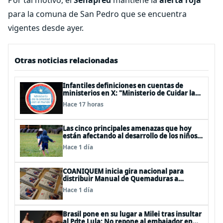
Por tal motivo, el
Senapred
mantiene la
alerta roja
para la comuna de San Pedro que se encuentra
vigentes desde ayer.
Otras noticias relacionadas
Infantiles definiciones en cuentas de
ministerios en X: "Ministerio de Cuidar la
Plata", "Ministerio de la amistad..."
Hace 17 horas
Las cinco principales amenazas que hoy
están afectando al desarrollo de los niños
en Chile
Hace 1 día
COANIQUEM inicia gira nacional para
distribuir Manual de Quemaduras a
profesionales de la salud
Hace 1 día
Brasil pone en su lugar a Milei tras insultar
al Pdte Lula: No repone al embajador en