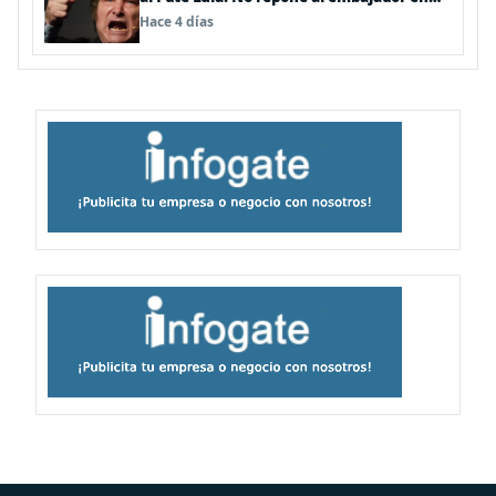
BBSS y rebaja la relación bilateral
Hace 4 días