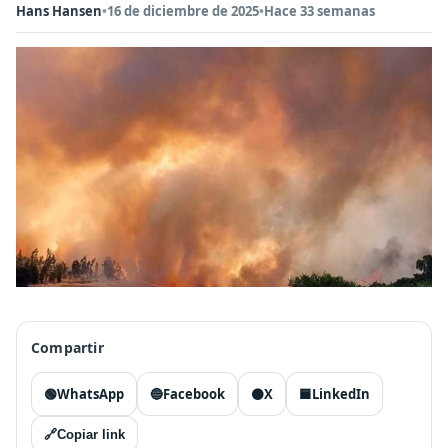
Hans Hansen
•
16 de diciembre de 2025
•
Hace 33 semanas
Compartir
🟢
WhatsApp
🔵
Facebook
⚫
X
🟦
LinkedIn
🔗
Copiar link