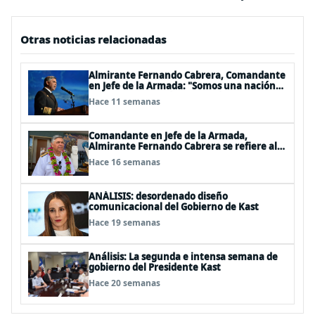
Otras noticias relacionadas
Almirante Fernando Cabrera, Comandante
en Jefe de la Armada: "Somos una nación
Americana, Polinésica y Antártica;
Hace 11 semanas
bioceánica y tricontinental, cuyo destino
se definen en el mar"
Comandante en Jefe de la Armada,
Almirante Fernando Cabrera se refiere al
trabajo que realiza la Armada en Rapa Nui
Hace 16 semanas
ANÁLISIS: desordenado diseño
comunicacional del Gobierno de Kast
Hace 19 semanas
Análisis: La segunda e intensa semana de
gobierno del Presidente Kast
Hace 20 semanas