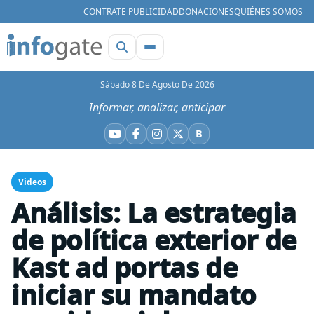
CONTRATE PUBLICIDAD
DONACIONES
QUIÉNES SOMOS
Sábado 8 De Agosto De 2026
Informar, analizar, anticipar
B
YouTube
Facebook
Instagram
X
Bluesky
Videos
Análisis: La estrategia
de política exterior de
Kast ad portas de
iniciar su mandato