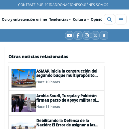
CONTRATE PUBLICIDAD
DONACIONES
QUIÉNES SOMOS
Ocio y entretención online
Tendencias
Cultura
Opinión
Videos
De
B
YouTube
Facebook
Instagram
X
Bluesky
Otras noticias relacionadas
ASMAR inicia la construcción del
segundo buque multipropósito
LPD “Rapa Nui”
Hace 10 horas
Arabia Saudí, Turquía y Pakistán
firman pacto de apoyo militar si
alguno de ellos es atacado
Hace 11 horas
Debilitando la Defensa de la
Nación: El Error de asignar a las