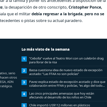
ar a la familia y poner los antecedentes a disposición de la
va
, la desaparición de otro conscripto,
Cristopher Ponce,
ala que el militar
debía regresar a la brigada
,
pero no se
ecedentes o pistas sobre su actual paradero.
Lo más visto de la semana
“Cebolla” vuelve al Teatro Mori con un culebrón drag
1
para llorar de la risa
Bassa cuestiona idea de nuevo estado de excepción
2
tivo, serio
acotado: “Las FFAA no son policías”
e hacen otros
MEGA, ADN
Pavez explica estado de excepción acotado y dice que
3
colaboración entre FFAA y policías, “es algo del todo
ratégica.
pertinente analizar”
Las cinco principales amenazas que hoy están
4
afectando al desarrollo de los niños en Chile
Chile importó US$112 millones en plásticos
5