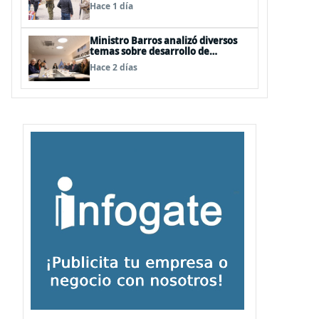
FFAA labores policiales
Hace 1 día
Ministro Barros analizó diversos
temas sobre desarrollo de
capacidades estratégicas en
Hace 2 días
sesión del Consejo de Política
Espacial