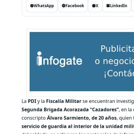
🟢
WhatsApp
🔵
Facebook
⚫
X
🟦
LinkedIn
La
PDI
y la
Fiscalía Militar
se encuentran investi
Segunda Brigada Acorazada “Cazadores”
, en l
conscripto
Álvaro Sarmiento, de 20 años
, quien
servicio de guardia al interior de la unidad mili