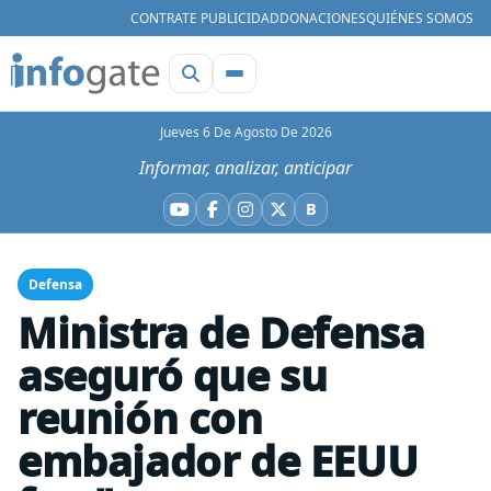
CONTRATE PUBLICIDAD
DONACIONES
QUIÉNES SOMOS
Jueves 6 De Agosto De 2026
Informar, analizar, anticipar
B
YouTube
Facebook
Instagram
X
Bluesky
Defensa
Ministra de Defensa
aseguró que su
reunión con
embajador de EEUU