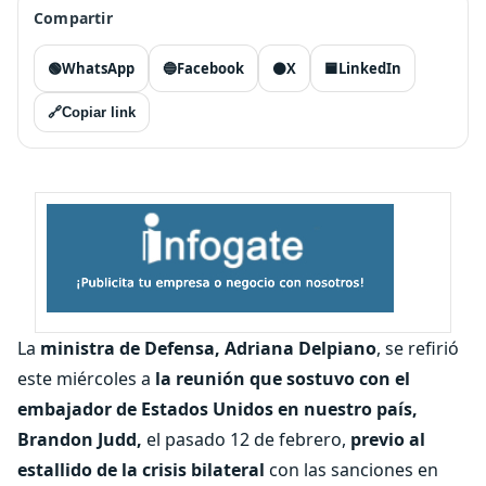
Compartir
🟢
WhatsApp
🔵
Facebook
⚫
X
🟦
LinkedIn
🔗
Copiar link
La
ministra de Defensa, Adriana Delpiano
, se refirió
este miércoles a
la reunión que sostuvo con el
embajador de Estados Unidos en nuestro país,
Brandon Judd,
el pasado 12 de febrero,
previo al
estallido de la crisis bilateral
con las sanciones en