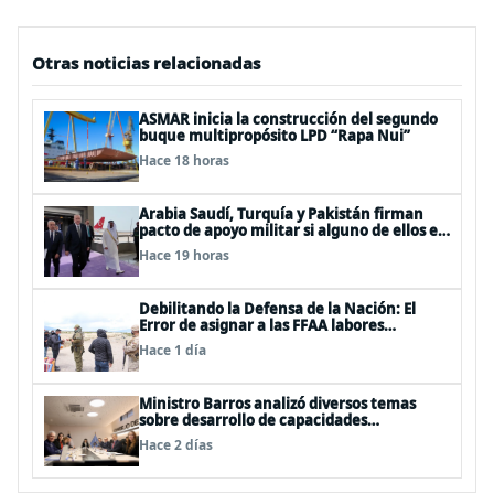
Otras noticias relacionadas
ASMAR inicia la construcción del segundo
buque multipropósito LPD “Rapa Nui”
Hace 18 horas
Arabia Saudí, Turquía y Pakistán firman
pacto de apoyo militar si alguno de ellos es
atacado
Hace 19 horas
Debilitando la Defensa de la Nación: El
Error de asignar a las FFAA labores
policiales
Hace 1 día
Ministro Barros analizó diversos temas
sobre desarrollo de capacidades
estratégicas en sesión del Consejo de
Hace 2 días
Política Espacial