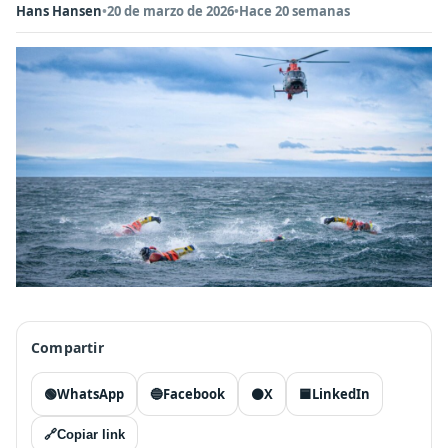
Hans Hansen
•
20 de marzo de 2026
•
Hace 20 semanas
Compartir
🟢
WhatsApp
🔵
Facebook
⚫
X
🟦
LinkedIn
🔗
Copiar link