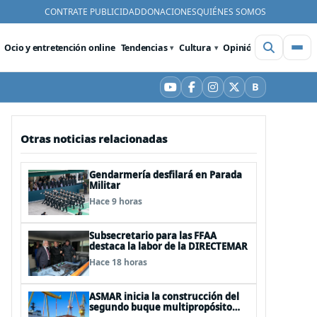
CONTRATE PUBLICIDAD
DONACIONES
QUIÉNES SOMOS
Ocio y entretención online
Tendencias
Cultura
Opinión
Videos
De
B
YouTube
Facebook
Instagram
X
Bluesky
Otras noticias relacionadas
Gendarmería desfilará en Parada
Militar
Hace 9 horas
Subsecretario para las FFAA
destaca la labor de la DIRECTEMAR
Hace 18 horas
ASMAR inicia la construcción del
segundo buque multipropósito