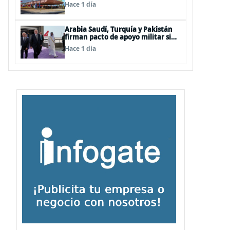
LPD “Rapa Nui”
Hace 1 día
Arabia Saudí, Turquía y Pakistán
firman pacto de apoyo militar si
alguno de ellos es atacado
Hace 1 día