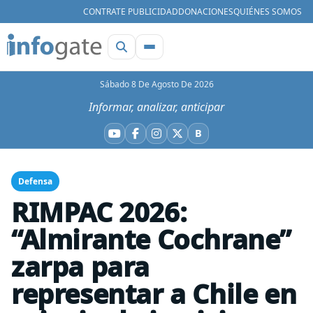
CONTRATE PUBLICIDAD
DONACIONES
QUIÉNES SOMOS
Sábado 8 De Agosto De 2026
Informar, analizar, anticipar
B
YouTube
Facebook
Instagram
X
Bluesky
Defensa
RIMPAC 2026:
“Almirante Cochrane”
zarpa para
representar a Chile en