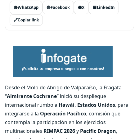
🟢
WhatsApp
🔵
Facebook
⚫
X
🟦
LinkedIn
🔗
Copiar link
Desde el Molo de Abrigo de Valparaíso, la Fragata
“
Almirante Cochrane
” inició su despliegue
internacional rumbo a
Hawái, Estados Unidos
, para
integrarse a la
Operación Pacífico
, comisión que
contempla la participación en los ejercicios
multinacionales
RIMPAC 2026
y
Pacific Dragon
,