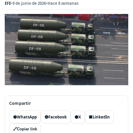
EFE
•
9 de junio de 2026
•
Hace 8 semanas
Compartir
🟢
WhatsApp
🔵
Facebook
⚫
X
🟦
LinkedIn
🔗
Copiar link