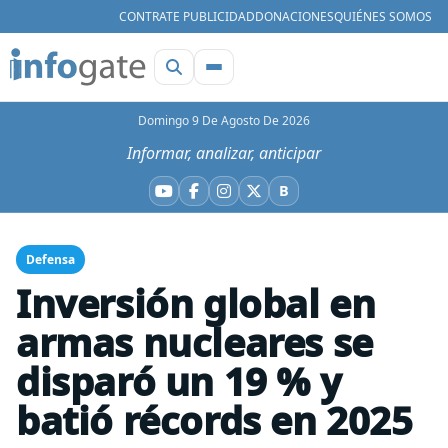
CONTRATE PUBLICIDAD
DONACIONES
QUIÉNES SOMOS
Domingo 9 De Agosto De 2026
Informar, analizar, anticipar
B
YouTube
Facebook
Instagram
X
Bluesky
Defensa
Inversión global en
armas nucleares se
disparó un 19 % y
batió récords en 2025