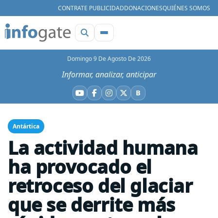
CONTRATE PUBLICIDAD
DONACIONES
QUIÉNES SOMOS
Domingo 9 De Agosto De 2026
Informar, analizar, anticipar
B
YouTube
Facebook
Instagram
X
Bluesky
Antártica
La actividad humana
ha provocado el
retroceso del glaciar
que se derrite más