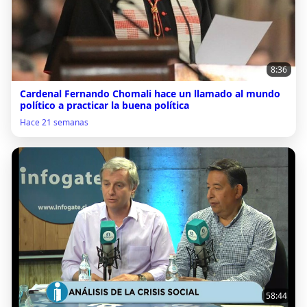
8:36
Cardenal Fernando Chomali hace un llamado al mundo
político a practicar la buena política
Hace 21 semanas
58:44