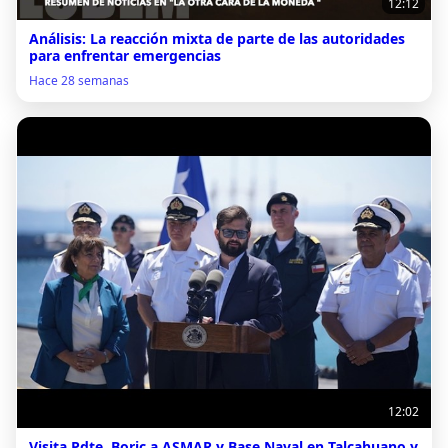
12:12
Análisis: La reacción mixta de parte de las autoridades
para enfrentar emergencias
Hace 28 semanas
12:02
Visita Pdte. Boric a ASMAR y Base Naval en Talcahuano y