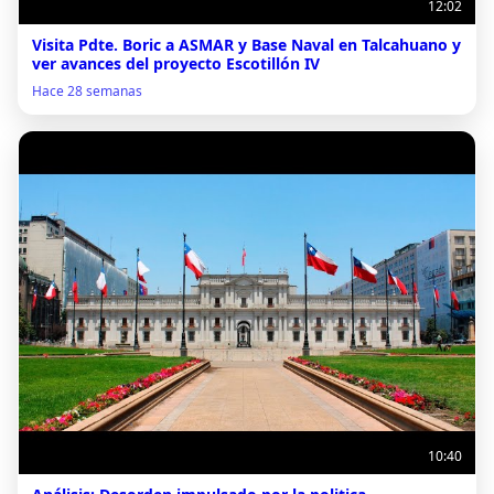
12:02
Visita Pdte. Boric a ASMAR y Base Naval en Talcahuano y
ver avances del proyecto Escotillón IV
Hace 28 semanas
10:40