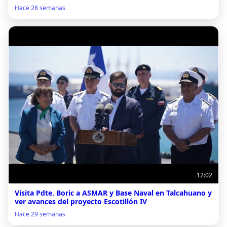
Hace 28 semanas
12:02
Visita Pdte. Boric a ASMAR y Base Naval en Talcahuano y
ver avances del proyecto Escotillón IV
Hace 29 semanas